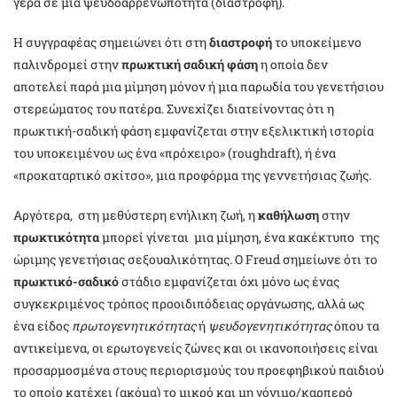
γερά σε μια ψευδοαρρενωπότητα (διαστροφή).
Η συγγραφέας σημειώνει ότι στη
διαστροφή
το υποκείμενο
παλινδρομεί στην
πρωκτική σαδική φάση
η οποία δεν
αποτελεί παρά μια μίμηση μόνον ή μια παρωδία του γενετήσιου
στερεώματος του πατέρα. Συνεχίζει διατείνοντας ότι η
πρωκτική-σαδική φάση εμφανίζεται στην εξελικτική ιστορία
του υποκειμένου ως ένα «πρόχειρο» (roughdraft), ή ένα
«προκαταρτικό σκίτσο», μια προφόρμα της γεννετήσιας ζωής.
Αργότερα, στη μεθύστερη ενήλικη ζωή, η
καθήλωση
στην
πρωκτικότητα
μπορεί γίνεται μια μίμηση, ένα κακέκτυπο της
ώριμης γενετήσιας σεξουαλικότητας. Ο Freud σημείωνε ότι το
πρωκτικό-σαδικό
στάδιο εμφανίζεται όχι μόνο ως ένας
συγκεκριμένος τρόπος προοιδιπόδειας οργάνωσης, αλλά ως
ένα είδος
πρωτογενητικότητας
ή
ψευδογενητικότητας
όπου τα
αντικείμενα, οι ερωτογενείς ζώνες και οι ικανοποιήσεις είναι
προσαρμοσμένα στους περιορισμούς του προεφηβικού παιδιού
το οποίο κατέχει (ακόμα) το μικρό και μη γόνιμο/καρπερό