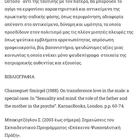
Ωστόσο αντί της ταύτισης με τον πατέρα, θα μπορούσε το
αγόρι να εμφανίσει χαρακτηριστικά και αντικείμενα της
πρωκτικής-σαδικής φάσης, όπως περιφρόνηση, αδιαφορία
απέναντι στο αντικείμενο, δύναμη και ωμότητα, τα οποία
προσδίδουν στον πολιτισμό μας τις πλέον μισητές πλευρές της
όπως ψεύτικα εμβλήματα αρρενωπότητας, απρόσωπη
γραφειοκρατία, βία, βασανιστήρια, ψευδώνυμες αξίες μιας
κοινωνίας η οποία ενέχει μόνο ψευδεπίγραφα στοιχεία της
πατριαρχικής αυθεντίας και εξουσίας.
ΒΙΒΛΙΟΓΡΑΦΙΑ
Chasseguet-Smirgel (1988). On transference love in the male: a
special case. In “Sexuality and mind: the role of the father and
the mother in the psyche”. KarnacBooks, London. p.p. 60-74.
Mπακιρτζόγλου Σ. (2003 έως σήμερα). Σημειώσεις του
Εκπαιδευτικού Προγράμματος «Επέκεινα-Ψυχαναλυτική
Πράξη».