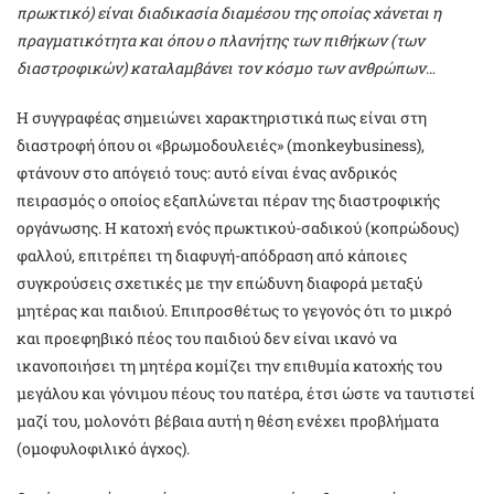
πρωκτικό) είναι διαδικασία διαμέσου της οποίας χάνεται η
πραγματικότητα και όπου ο πλανήτης των πιθήκων (των
διαστροφικών) καταλαμβάνει τον κόσμο των ανθρώπων
…
Η συγγραφέας σημειώνει χαρακτηριστικά πως είναι στη
διαστροφή όπου οι «βρωμοδουλειές» (monkeybusiness),
φτάνουν στο απόγειό τους: αυτό είναι ένας ανδρικός
πειρασμός ο οποίος εξαπλώνεται πέραν της διαστροφικής
οργάνωσης. Η κατοχή ενός πρωκτικού-σαδικού (κοπρώδους)
φαλλού, επιτρέπει τη διαφυγή-απόδραση από κάποιες
συγκρούσεις σχετικές με την επώδυνη διαφορά μεταξύ
μητέρας και παιδιού. Επιπροσθέτως το γεγονός ότι το μικρό
και προεφηβικό πέος του παιδιού δεν είναι ικανό να
ικανοποιήσει τη μητέρα κομίζει την επιθυμία κατοχής του
μεγάλου και γόνιμου πέους του πατέρα, έτσι ώστε να ταυτιστεί
μαζί του, μολονότι βέβαια αυτή η θέση ενέχει προβλήματα
(ομοφυλοφιλικό άγχος).