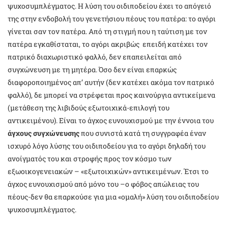
ψυχοσυμπλέγματος. Η λύση του οιδιποδείου έχει το απόγειό
της στην ενδοβολή του γενετήσιου πέους του πατέρα: το αγόρι
γίνεται σαν τον πατέρα. Από τη στιγμή που η ταύτιση με τον
πατέρα εγκαθίσταται, το αγόρι ακριβώς επειδή κατέχει τον
πατρικό διαχωριστικό φαλλό, δεν επαπειλείται από
συγχώνευση με τη μητέρα. Όσο δεν είναι επαρκώς
διαφοροποιημένος απ’ αυτήν (δεν κατέχει ακόμα τον πατρικό
φαλλό), δε μπορεί να στρέφεται προς καινούργια αντικείμενα
(μετάθεση της λιβιδούς εξωτοιχικά-επιλογή του
αντικειμένου). Είναι το άγχος ευνουχισμού με την έννοια του
άγχους συγχώνευσης
που συνιστά κατά τη συγγραφέα έναν
ισχυρό λόγο λύσης του οιδιποδείου για το αγόρι δηλαδή του
ανοίγματός του και στροφής προς τον κόσμο των
εξωοικογενειακών – «εξωτοιχικών» αντικειμένων. Έτσι το
άγχος ευνουχισμού από μόνο του –ο φόβος απώλειας του
πέους-δεν θα επαρκούσε για μια «ομαλή» λύση του οιδιποδείου
ψυχοσυμπλέγματος.