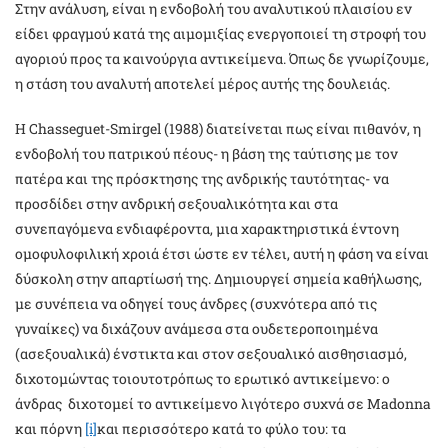
Στην ανάλυση, είναι η ενδοβολή του αναλυτικού πλαισίου εν
είδει φραγμού κατά της αιμομιξίας ενεργοποιεί τη στροφή του
αγοριού προς τα καινούργια αντικείμενα. Όπως δε γνωρίζουμε,
η στάση του αναλυτή αποτελεί μέρος αυτής της δουλειάς.
Η Chasseguet-Smirgel (1988) διατείνεται πως είναι πιθανόν, η
ενδοβολή του πατρικού πέους- η βάση της ταύτισης με τον
πατέρα και της πρόσκτησης της ανδρικής ταυτότητας- να
προσδίδει στην ανδρική σεξουαλικότητα και στα
συνεπαγόμενα ενδιαφέροντα, μια χαρακτηριστικά έντονη
ομοφυλοφιλική χροιά έτσι ώστε εν τέλει, αυτή η φάση να είναι
δύσκολη στην απαρτίωσή της. Δημιουργεί σημεία καθήλωσης,
με συνέπεια να οδηγεί τους άνδρες (συχνότερα από τις
γυναίκες) να διχάζουν ανάμεσα στα ουδετεροποιημένα
(ασεξουαλικά) ένστικτα και στον σεξουαλικό αισθησιασμό,
διχοτομώντας τοιουτοτρόπως το ερωτικό αντικείμενο: ο
άνδρας διχοτομεί το αντικείμενο λιγότερο συχνά σε Madonna
και πόρνη
[i]
και περισσότερο κατά το φύλο του: τα