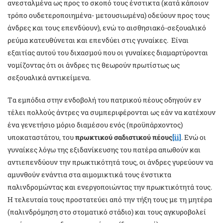
ανεσταλμένα ως προς το σκοπό τους ένστικτα (κατά κάποιον
τρόπο ουδετεροποιημένα- μετουσιωμένα) οδεύουν προς τους
άνδρες και τους επενδύουν), ενώ το αισθησιακό-σεξουαλικό
ρεύμα κατευθύνεται και επενδύει στις γυναίκες. Είναι
εξαιτίας αυτού του διχασμού που οι γυναίκες διαμαρτύρονται
νομίζοντας ότι οι άνδρες τις θεωρούν πρωτίστως ως
σεξουαλικά αντικείμενα.
Tα εμπόδια στην ενδοβολή του πατρικού πέους οδηγούν εν
τέλει πολλούς άντρες να συμπεριφέρονται ως εάν να κατέχουν
ένα γενετήσιο μόριο διαμέσου ενός (προϋπάρχοντος)
υποκαταστάτου, του
πρωκτικού σαδιστικού πέους
[ii]
. Ενώ οι
γυναίκες λόγω της εξιδανίκευσης του πατέρα απωθούν και
αντιεπενδύουν την πρωκτικότητά τους, οι άνδρες γυρεύουν να
αμυνθούν ενάντια στα αιμομικτικά τους ένστικτα
παλινδρομώντας και ενεργοποιώντας την πρωκτικότητά τους.
Η τελευταία τους προστατεύει από την τήξη τους με τη μητέρα
(παλινδρόμηση στο στοματικό στάδιο) και τους αγκυροβολεί