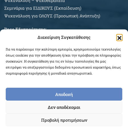
Ψυχανάλυση – Ψυχοθεραπεία
Σεμινάρια για EIΔΙΚΟΥΣ (Εκπαίδευση)
Ψυχανάλυση για ΟΛΟΥΣ (Προσωπική Ανάπτυξη)
Ώρες Εξυπηρέτησης:
Διαχείριση Συγκατάθεσης
Δευτέρα – Σάββατο κατόπιν συνεννοήσεως
Για να παρέχουμε την καλύτερη εμπειρία, χρησιμοποιούμε τεχνολογίες
ΠΛΗΡΟΦΟΡΙΕΣ ΑΓΟΡΩΝ
όπως cookies για την αποθήκευση ή/και την πρόσβαση σε πληροφορίες
συσκευών. Η συγκατάθεση για τις εν λόγω τεχνολογίες θα μας
επιτρέψει να επεξεργαστούμε δεδομένα προσωπικού χαρακτήρα, όπως
συμπεριφορά περιήγησης ή μοναδικά αναγνωριστικά.
Αποδοχή
COPYRIGHT © 2026 EPEKEINA.GR. DESIGNED BY
Δεν αποδέχομαι
WEB_FOR_ALL
Προβολή προτιμήσεων