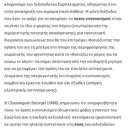
κληρονόμο του Oιδιποδείου Συμπλέγματος, οδηγώντας έτσι
στην αποκήρυξη του αιμομικτικού πάθους. Η μόνη διέξοδος
που έχει το αγόρι για να αποφύγει το
άγχος ευνουχισμού
, είναι
να γίνει το ίδιο ο φορέας του νόμου (εσωτερίκευση της
αιμομικτικής πατρικής απαγόρευσης), μια ταυτισιακή
διεργασία ομοιώσεως που θα του επιτρέψει-θυσιάζοντας την
αγάπη του για τη μητέρα στο όνομα της περιφρούρησης της
σωματικής του αρτιότητας κατά το «θυσιάζω το μέρος για να
σώσω το όλον»- να πάρει απόσταση από την επιθυμητή μητέρα
και να μεταφέρει την αγάπη του σε ένα άλλο αντικείμενο.
Διαμέσου της υπερεγωτικής λειτουργίας ο ευνουχισμός
συμβολικά έρχεται έσωθεν και όχι έξωθεν (ανάγκη
εξωτερικής αστυνόμευσης).
Η Chasseguet-Smirgel (1988), σημειώνει ότι αναμφισβήτητα
τόσο το άγχος ευνουχισμού (διωκτικός φόβος εναντίον του
Εγώ) όσο και η παιδική σεξουαλική ανεπάρκεια (φυσιολογική
σε αυτήν την ηλικία) συντείνουν στη
λύση
του οιδιποδείου