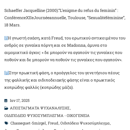
Schaeffer Jacquelline (2000).“L’enigme du refus du feminin” :
ConférenceXIIeJournéeannuelle, Toulouse, “Sexualitéféminine”,
18 Mars.
[i]
Η γνωστή σχάση, κατά Freud, του ερωτικού αντικειμένου του
ανδρός σε γυναίκα πόρνη και σε Madonna, άμυνα στο
αιμομικτικό άγχος: « δε μπορούν να αγαπούν τις γυναίκες που
ποθούν και δε μπορούν να ποθούν τις γυναίκες που αγαπούν».
[ii]
Στην πρωκτική φάση, ο προάγγελος του γενετήσιου πέους
της φαλλικής και οιδιποδειακής φάσης είναι ο πρωκτικός
κοπρώδης φαλλός (κοπρώδης μάζα).
Ιαν 17, 2025
ΑΠΟΣΤΑΓΜΑΤΑ ΨΥΧΑΝΑΛΥΣΗΣ
,
ΟΙΔΙΠΟΔΕΙΟ ΨΥΧΟΣΥΜΠΛΕΓΜΑ - ΟΙΚΟΓΕΝΕΙΑ
Tags
Chasseguet-Smirgel
,
Freud
,
Oιδιπόδειο Ψυχοσύμπλεγμα
,