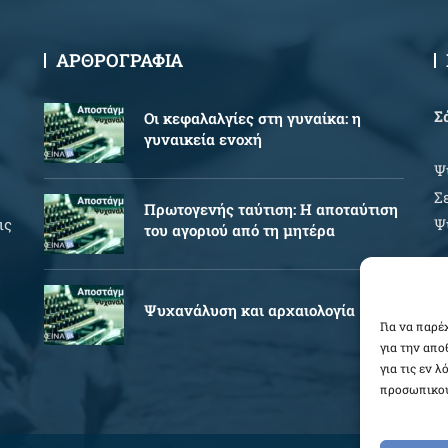
ΑΡΘΡΟΓΡΑΦΙΑ
Σ
Oι κεφαλαλγίες στη γυναίκα: η
γυναικεία ενοχή
Ψ
Σ
Πρωτογενής ταύτιση: Η αποταύτιση
ις
Ψ
του αγοριού από τη μητέρα
Ώ
Ψυχανάλυση και αρχαιολογία
Δ
Για να παρέ
για την απ
Π
για τις εν 
προσωπικού