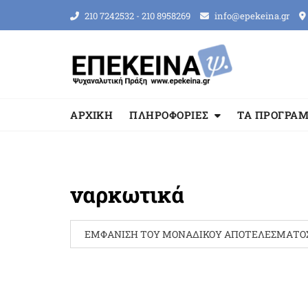
Skip
210 7242532 - 210 8958269
info@epekeina.gr
to
content
ΑΡΧΙΚΗ
ΠΛΗΡΟΦΟΡΙΕΣ
ΤΑ ΠΡΟΓΡΑ
ναρκωτικά
ΕΜΦΆΝΙΣΗ ΤΟΥ ΜΟΝΑΔΙΚΟΎ ΑΠΟΤΕΛΈΣΜΑΤΟ