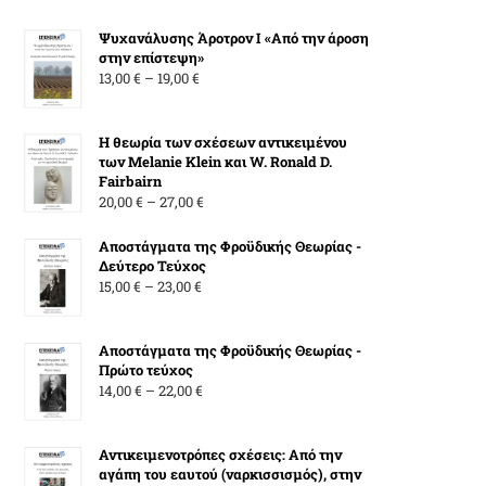
Ψυχανάλυσης Άροτρον Ι «Από την άροση
στην επίστεψη»
Price
13,00
€
–
19,00
€
range:
13,00 €
Η θεωρία των σχέσεων αντικειμένου
through
των Melanie Klein και W. Ronald D.
19,00 €
Fairbairn
Price
20,00
€
–
27,00
€
range:
20,00 €
Αποστάγματα της Φροϋδικής Θεωρίας -
Δεύτερο Τεύχος
through
Price
15,00
€
–
23,00
€
27,00 €
range:
15,00 €
Αποστάγματα της Φροϋδικής Θεωρίας -
through
Πρώτο τεύχος
23,00 €
Price
14,00
€
–
22,00
€
range:
14,00 €
Αντικειμενοτρόπες σχέσεις: Από την
through
αγάπη του εαυτού (ναρκισσισμός), στην
22,00 €