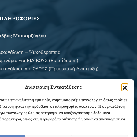
ΠΛΗΡΟΦΟΡΙΕΣ
άββας Μπακιρζόγλου
υχανάλυση – Ψυχοθεραπεία
εμινάρια για EIΔΙΚΟΥΣ (Εκπαίδευση)
υχανάλυση για ΟΛΟΥΣ (Προσωπική Ανάπτυξη)
ρες Εξυπηρέτησης:
Διαχείριση Συγκατάθεσης
ευτέρα – Σάββατο κατόπιν συνεννοήσεως
χουμε την καλύτερη εμπειρία, χρησιμοποιούμε τεχνολογίες όπως cookies
οθήκευση ή/και την πρόσβαση σε πληροφορίες συσκευών. Η συγκατάθεση
ΛΗΡΟΦΟΡΙΕΣ ΑΓΟΡΩΝ
λόγω τεχνολογίες θα μας επιτρέψει να επεξεργαστούμε δεδομένα
 χαρακτήρα, όπως συμπεριφορά περιήγησης ή μοναδικά αναγνωριστικά.