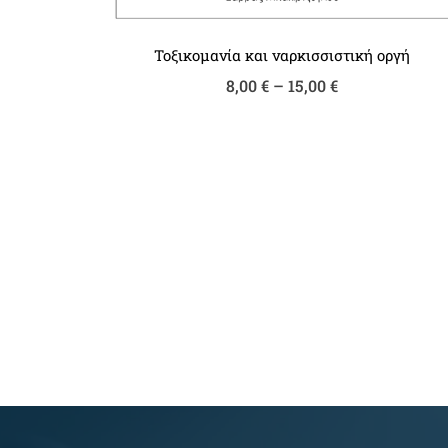
Τοξικομανία και ναρκισσιστική οργή
Price
8,00
€
–
15,00
€
range:
8,00 €
through
15,00 €