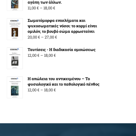
αγάπη των άλλων.
Price
11,00
€
–
18,00
€
range:
11,00 €
Σωματόμορφα ενοχλήματα και
ψυχοσωματικές νόσοι: το κορμί είναι
through
ομιλόν, το βουβό σώμα αρρωσταίνει
18,00 €
Price
20,00
€
–
27,00
€
range:
20,00 €
Ταυτίσεις - Η διαδικασία ομοιώσεως
Price
through
12,00
€
–
18,00
€
range:
27,00 €
12,00 €
through
Η απώλεια του αντικειμένου – Το
18,00 €
φυσιολογικό και το παθολογικό πένθος
Price
12,00
€
–
18,00
€
range:
12,00 €
through
18,00 €