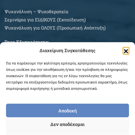
Ψυχανάλυση – Ψυχοθεραπεία
Σεμινάρια για EIΔΙΚΟΥΣ (Εκπαίδευση)
Ψυχανάλυση για ΟΛΟΥΣ (Προσωπική Ανάπτυξη)
Ώρες Εξυπηρέτησης:
Διαχείριση Συγκατάθεσης
Δευτέρα – Σάββατο κατόπιν συνεννοήσεως
Για να παρέχουμε την καλύτερη εμπειρία, χρησιμοποιούμε τεχνολογίες
ΠΛΗΡΟΦΟΡΙΕΣ ΑΓΟΡΩΝ
όπως cookies για την αποθήκευση ή/και την πρόσβαση σε πληροφορίες
συσκευών. Η συγκατάθεση για τις εν λόγω τεχνολογίες θα μας
επιτρέψει να επεξεργαστούμε δεδομένα προσωπικού χαρακτήρα, όπως
συμπεριφορά περιήγησης ή μοναδικά αναγνωριστικά.
Αποδοχή
COPYRIGHT © 2026 EPEKEINA.GR. DESIGNED BY
Δεν αποδέχομαι
WEB_FOR_ALL