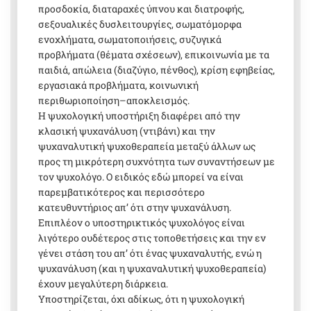
προσδοκία, διαταραχές ύπνου και διατροφής,
σεξουαλικές δυσλειτουργίες, σωματόμορφα
ενοχλήματα, σωματοποιήσεις, συζυγικά
προβλήματα (θέματα σχέσεων), επικοινωνία με τα
παιδιά, απώλεια (διαζύγιο, πένθος), κρίση εφηβείας,
εργασιακά προβλήματα, κοινωνική
περιθωριοποίηση–αποκλεισμός.
Η ψυχολογική υποστήριξη διαφέρει από την
κλασική ψυχανάλυση (ντιβάνι) και την
ψυχαναλυτική ψυχοθεραπεία μεταξύ άλλων ως
προς τη μικρότερη συχνότητα των συναντήσεων με
τον ψυχολόγο. Ο ειδικός εδώ μπορεί να είναι
παρεμβατικότερος και περισσότερο
κατευθυντήριος απ’ ότι στην ψυχανάλυση.
Επιπλέον ο υποστηρικτικός ψυχολόγος είναι
λιγότερο ουδέτερος στις τοποθετήσεις και την εν
γένει στάση του απ’ ότι ένας ψυχαναλυτής, ενώ η
ψυχανάλυση (και η ψυχαναλυτική ψυχοθεραπεία)
έχουν μεγαλύτερη διάρκεια.
Υποστηρίζεται, όχι αδίκως, ότι η ψυχολογική