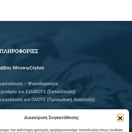
ΠΛΗΡΟΦΟΡΙΕΣ
άββας Μπακιρζόγλου
υχανάλυση – Ψυχοθεραπεία
εμινάρια για EIΔΙΚΟΥΣ (Εκπαίδευση)
υχανάλυση για ΟΛΟΥΣ (Προσωπική Ανάπτυξη)
ρες Εξυπηρέτησης:
Διαχείριση Συγκατάθεσης
ευτέρα – Σάββατο κατόπιν συνεννοήσεως
χουμε την καλύτερη εμπειρία, χρησιμοποιούμε τεχνολογίες όπως cookies