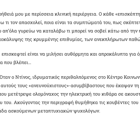
θειά μου με περίσσεια κλινική περιέργεια. Ο κάθε «επισκέπτη
 τι τον απασχολεί, ποια είναι τα συμπτώματά του, πως σκέπτετ
νω απ’όλα γυρεύω να καταλάβω τι μπορεί να σοβεί κάτω από τη
ποκάλυψης της κρυμμένης επιθυμίας, των ανεκπλήρωτων παθώ
 επισκεφτεί είναι να μιλήσει αυθόρμητα και απροκάλυπτα για ό,
ρα που βλέπει…
Όταν ο Ντίνος, ιδρυματικός περιθαλπόμενος στο Κέντρο Κοινω
ό αυτούς τους «ανευνούχιστους»-ασυμβίβαστους που έκαψαν τη
που μετέτρεψε ολομόναχος την ηλεκτρική του κιθάρα σε ακουστ
υ του. Ακούγοντας την περιγραφή θυμήθηκα τις κουβέντες του 
ομάδα ασκούμενων μεταπτυχιακών ψυχολόγων.