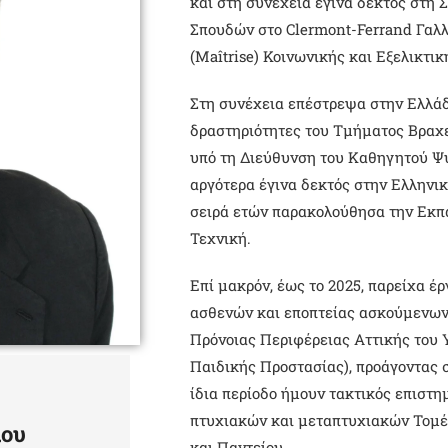
και στη συνέχεια έγινα δεκτός στη
Σπουδών στο Clermont-Ferrand Γαλλ
(Maîtrise) Κοινωνικής και Εξελικτι
Στη συνέχεια επέστρεψα στην Ελλάδ
δραστηριότητες του Τμήματος Βραχ
υπό τη Διεύθυνση του Καθηγητού Ψυ
αργότερα έγινα δεκτός στην Ελληνικ
σειρά ετών παρακολούθησα την Εκπ
Τεχνική.
Επί μακρόν, έως το 2025, παρείχα 
ασθενών και εποπτείας ασκούμενων
Πρόνοιας Περιφέρειας Αττικής του 
Παιδικής Προστασίας), προάγοντας σ
ίδια περίοδο ήμουν τακτικός επιστ
πτυχιακών και μεταπτυχιακών Τομ
λου
και Παντείου.