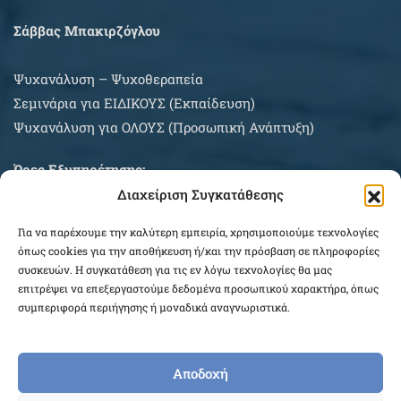
Σάββας Μπακιρζόγλου
Ψυχανάλυση – Ψυχοθεραπεία
Σεμινάρια για EIΔΙΚΟΥΣ (Εκπαίδευση)
Ψυχανάλυση για ΟΛΟΥΣ (Προσωπική Ανάπτυξη)
Ώρες Εξυπηρέτησης:
Διαχείριση Συγκατάθεσης
Δευτέρα – Σάββατο κατόπιν συνεννοήσεως
Για να παρέχουμε την καλύτερη εμπειρία, χρησιμοποιούμε τεχνολογίες
ΠΛΗΡΟΦΟΡΙΕΣ ΑΓΟΡΩΝ
όπως cookies για την αποθήκευση ή/και την πρόσβαση σε πληροφορίες
συσκευών. Η συγκατάθεση για τις εν λόγω τεχνολογίες θα μας
επιτρέψει να επεξεργαστούμε δεδομένα προσωπικού χαρακτήρα, όπως
συμπεριφορά περιήγησης ή μοναδικά αναγνωριστικά.
Αποδοχή
COPYRIGHT © 2026 EPEKEINA.GR. DESIGNED BY