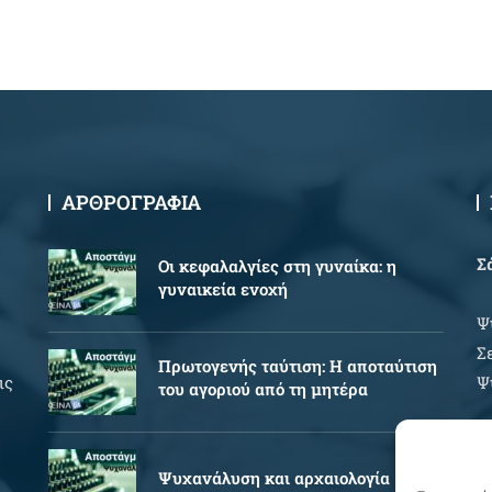
ΑΡΘΡΟΓΡΑΦΙΑ
Σ
Oι κεφαλαλγίες στη γυναίκα: η
γυναικεία ενοχή
Ψ
Σ
Πρωτογενής ταύτιση: Η αποταύτιση
ις
Ψ
του αγοριού από τη μητέρα
Ώ
Ψυχανάλυση και αρχαιολογία
Δ