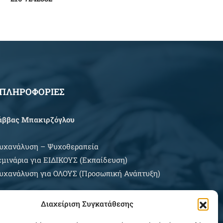
ΠΛΗΡΟΦΟΡΙΕΣ
άββας Μπακιρζόγλου
υχανάλυση – Ψυχοθεραπεία
εμινάρια για EIΔΙΚΟΥΣ (Εκπαίδευση)
υχανάλυση για ΟΛΟΥΣ (Προσωπική Ανάπτυξη)
ρες Εξυπηρέτησης:
Διαχείριση Συγκατάθεσης
ευτέρα – Σάββατο κατόπιν συνεννοήσεως