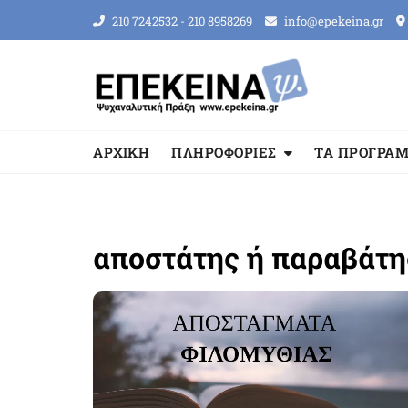
Skip
210 7242532 - 210 8958269
info@epekeina.gr
to
content
ΑΡΧΙΚΗ
ΠΛΗΡΟΦΟΡΙΕΣ
ΤΑ ΠΡΟΓΡΑ
αποστάτης ή παραβάτη