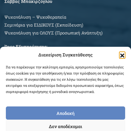
Σάββας Μπακιρζόγλου
Ψυχανάλυση – Ψυχοθεραπεία
Σεμινάρια για EIΔΙΚΟΥΣ (Εκπαίδευση)
Ψυχανάλυση για ΟΛΟΥΣ (Προσωπική Ανάπτυξη)
Ώρες Εξυπηρέτησης:
Διαχείριση Συγκατάθεσης
Δευτέρα – Σάββατο κατόπιν συνεννοήσεως
Για να παρέχουμε την καλύτερη εμπειρία, χρησιμοποιούμε τεχνολογίες
ΠΛΗΡΟΦΟΡΙΕΣ ΑΓΟΡΩΝ
όπως cookies για την αποθήκευση ή/και την πρόσβαση σε πληροφορίες
συσκευών. Η συγκατάθεση για τις εν λόγω τεχνολογίες θα μας
επιτρέψει να επεξεργαστούμε δεδομένα προσωπικού χαρακτήρα, όπως
συμπεριφορά περιήγησης ή μοναδικά αναγνωριστικά.
Αποδοχή
COPYRIGHT © 2026 EPEKEINA.GR. DESIGNED BY
Δεν αποδέχομαι
WEB_FOR_ALL