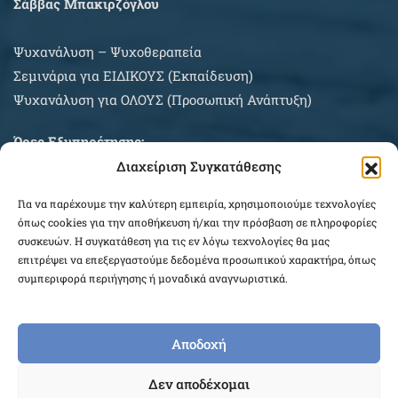
Σάββας Μπακιρζόγλου
Ψυχανάλυση – Ψυχοθεραπεία
Σεμινάρια για EIΔΙΚΟΥΣ (Εκπαίδευση)
Ψυχανάλυση για ΟΛΟΥΣ (Προσωπική Ανάπτυξη)
Ώρες Εξυπηρέτησης:
Διαχείριση Συγκατάθεσης
Δευτέρα – Σάββατο κατόπιν συνεννοήσεως
Για να παρέχουμε την καλύτερη εμπειρία, χρησιμοποιούμε τεχνολογίες
ΠΛΗΡΟΦΟΡΙΕΣ ΑΓΟΡΩΝ
όπως cookies για την αποθήκευση ή/και την πρόσβαση σε πληροφορίες
συσκευών. Η συγκατάθεση για τις εν λόγω τεχνολογίες θα μας
επιτρέψει να επεξεργαστούμε δεδομένα προσωπικού χαρακτήρα, όπως
συμπεριφορά περιήγησης ή μοναδικά αναγνωριστικά.
Αποδοχή
COPYRIGHT © 2026 EPEKEINA.GR. DESIGNED BY
Δεν αποδέχομαι
WEB_FOR_ALL