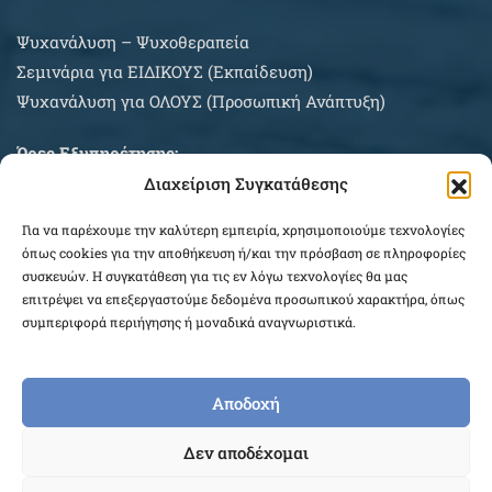
Ψυχανάλυση – Ψυχοθεραπεία
Σεμινάρια για EIΔΙΚΟΥΣ (Εκπαίδευση)
Ψυχανάλυση για ΟΛΟΥΣ (Προσωπική Ανάπτυξη)
Ώρες Εξυπηρέτησης:
Διαχείριση Συγκατάθεσης
Δευτέρα – Σάββατο κατόπιν συνεννοήσεως
Για να παρέχουμε την καλύτερη εμπειρία, χρησιμοποιούμε τεχνολογίες
ΠΛΗΡΟΦΟΡΙΕΣ ΑΓΟΡΩΝ
όπως cookies για την αποθήκευση ή/και την πρόσβαση σε πληροφορίες
συσκευών. Η συγκατάθεση για τις εν λόγω τεχνολογίες θα μας
επιτρέψει να επεξεργαστούμε δεδομένα προσωπικού χαρακτήρα, όπως
συμπεριφορά περιήγησης ή μοναδικά αναγνωριστικά.
Αποδοχή
COPYRIGHT © 2026 EPEKEINA.GR. DESIGNED BY
Δεν αποδέχομαι
WEB_FOR_ALL