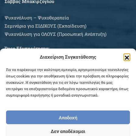
Σάββας Μπακιρζόγλου
Ψυχανάλυση – Ψυχοθεραπεία
Σεμινάρια για EIΔΙΚΟΥΣ (Εκπαίδευση)
Ψυχανάλυση για ΟΛΟΥΣ (Προσωπική Ανάπτυξη)
Ώρες Εξυπηρέτησης:
Διαχείριση Συγκατάθεσης
Δευτέρα – Σάββατο κατόπιν συνεννοήσεως
Για να παρέχουμε την καλύτερη εμπειρία, χρησιμοποιούμε τεχνολογίες
ΠΛΗΡΟΦΟΡΙΕΣ ΑΓΟΡΩΝ
όπως cookies για την αποθήκευση ή/και την πρόσβαση σε πληροφορίες
συσκευών. Η συγκατάθεση για τις εν λόγω τεχνολογίες θα μας
επιτρέψει να επεξεργαστούμε δεδομένα προσωπικού χαρακτήρα, όπως
συμπεριφορά περιήγησης ή μοναδικά αναγνωριστικά.
Αποδοχή
COPYRIGHT © 2026 EPEKEINA.GR. DESIGNED BY
Δεν αποδέχομαι
WEB_FOR_ALL