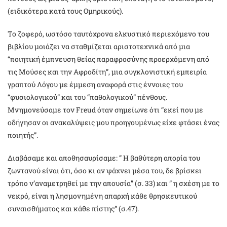
(ειδικότερα κατά τους Ομηρικούς).
Το ζοφερό, ωστόσο ταυτόχρονα ελκυστικό περιεχόμενο του
βιβλίου μοιάζει να σταθμίζεται αριστοτεχνικά από μια
“ποιητική έμπνευση θείας παραφροσύνης προερχόμενη από
τις Μούσες και την Αφροδίτη”, μια συγκλονιστική εμπειρία
γραπτού Λόγου με έμμεση αναφορά στις έννοιες του
“φυσιολογικού” και του “παθολογικού” πένθους.
Μνημονεύσαμε τον Freud όταν σημείωνε ότι “εκεί που με
οδήγησαν οι ανακαλύψεις μου προηγουμένως είχε φτάσει ένας
ποιητής”.
Διαβάσαμε και αποθησαυρίσαμε: ” Η βαθύτερη απορία του
ζωντανού είναι ότι, όσο κι αν ψάχνει μέσα του, δε βρίσκει
τρόπο ν’αναμετρηθεί με την απουσία” (σ. 33) και ” η σχέση με το
νεκρό, είναι η λησμονημένη απαρχή κάθε θρησκευτικού
συναισθήματος και κάθε πίστης” (σ.47).