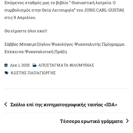
Επόμενος σταθμός μας το βιβλίο ” Θυσιαστική λατρεία. Ο
συμβολισμός στην Θεία Λειτουργία” του JUNG CARL-GUSTAV,
στις 9 Απριλίου.
Θα είμαστε όλοι εκεί!
Σάββας Μπακιρτζόγλου Ψυχολόγος-Ψυχαναλυτής Πρόγραμμα
Επέκεινα-Ψυχαναλυτική Πράξη
Δεκ 1, 2025
ΑΠΟΣΤΑΓΜΑΤΑ ΦΙΛΟΜΥΘΙΑΣ
Tags
ΚΩΣΤΗΣ ΠΑΠΑΓΙΩΡΓΗΣ
Πλοήγηση
Σχόλιο επί της κινηματογραφικής ταινίας «IDA»
άρθρων
Τέσσερα ερωτικά γράμματα