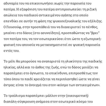
αδυναμία του να επικοινωνήσει χωρίς την παρουσία του
πατέρα. Η εξαφάνιση του πατέρα αντιπροσωπεύει τη ριζική
απώλεια του παιδικού αντικειμένου αγάπης στο οποίο
επενδύει σε αυτήν τη φάση της ψυχοσεξουαλικής του εξέλιξης.
Ο Γιουσούφ, στην προσπάθειά του να διαχειριστεί το πένθος,
μπαίνει στο δάσος (στο ασυνείδητο), προσπαθώντας να “βρει”
τον πατέρα του, να τον εσωτερικεύσει έτσι ώστε η εξωτερική-
φυσική του απουσία να μετασχηματιστεί σε ψυχική παρουσία
εντός του.
Το μέλι θα μπορούσε να αναπαριστά τη γλυκύτητα της παιδικής
ηλικίας, αλλά και το άχθος της ζωής, ενώ το δάσος μοιάζει να
παραπέμπει στο άγνωστο, το επικίνδυνο, επιπροσθέτως τον
τόπο όπου το παιδί χρειάζεται να περιπλανηθεί ώστε να γίνει
άντρας: είναι το άνοιγμά του στον «κόσμο των αντικειμένων».
Το τραύλισμα παραπέμπει μάλλον στην (οικουμενική)
διαπάλη-σύγκρουση ανάμεσα στον εσωτερικό κόσμο του