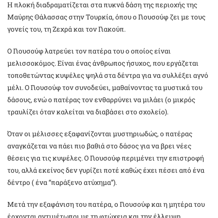
Η πλοκή διαδραματίζεται στα πυκνά δάση της περιοχής της
Μαύρης Θάλασσας στην Τουρκία, όπου ο Γιουσούφ ζει με τους
γονείς του, τη Ζεχρά και τον Γιακούπ.
Ο Γιουσούφ λατρεύει τον πατέρα του ο οποίος είναι
μελισσοκόμος. Είναι ένας άνθρωπος ήσυχος, που εργάζεται
τοποθετώντας κυψέλες ψηλά στα δέντρα για να συλλέξει αγνό
μέλι. Ο Γιουσούφ τον συνοδεύει, μαθαίνοντας τα μυστικά του
δάσους, ενώ ο πατέρας τον ενθαρρύνει να μιλάει (ο μικρός
τραυλίζει όταν καλείται να διαβάσει στο σχολείο).
Όταν οι μέλισσες εξαφανίζονται μυστηριωδώς, ο πατέρας
αναγκάζεται να πάει πιο βαθιά στο δάσος για να βρει νέες
θέσεις για τις κυψέλες. Ο Γιουσούφ περιμένει την επιστροφή
του, αλλά εκείνος δεν γυρίζει ποτέ καθώς έχει πέσει από ένα
δέντρο ( ένα “παράξενο ατύχημα”).
Μετά την εξαφάνιση του πατέρα, ο Γιουσούφ και η μητέρα του
έρχονται αντιμέτωποι με τη φτώχεια και την έλλειψη