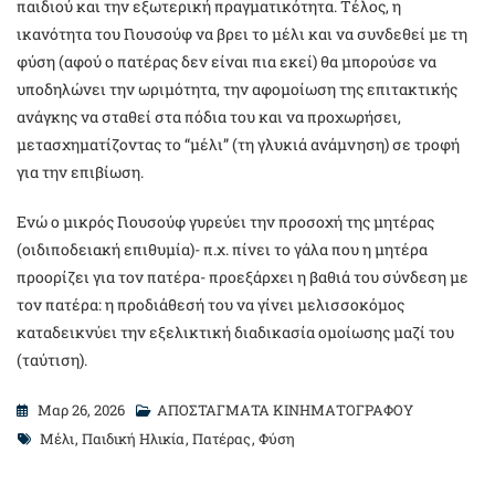
παιδιού και την εξωτερική πραγματικότητα. Τέλος, η
ικανότητα του Γιουσούφ να βρει το μέλι και να συνδεθεί με τη
φύση (αφού ο πατέρας δεν είναι πια εκεί) θα μπορούσε να
υποδηλώνει την ωριμότητα, την αφομοίωση της επιτακτικής
ανάγκης να σταθεί στα πόδια του και να προχωρήσει,
μετασχηματίζοντας το “μέλι” (τη γλυκιά ανάμνηση) σε τροφή
για την επιβίωση.
Ενώ ο μικρός Γιουσούφ γυρεύει την προσοχή της μητέρας
(οιδιποδειακή επιθυμία)- π.χ. πίνει το γάλα που η μητέρα
προορίζει για τον πατέρα- προεξάρχει η βαθιά του σύνδεση με
τον πατέρα: η προδιάθεσή του να γίνει μελισσοκόμος
καταδεικνύει την εξελικτική διαδικασία ομοίωσης μαζί του
(ταύτιση).
Μαρ 26, 2026
ΑΠΟΣΤΑΓΜΑΤΑ ΚΙΝΗΜΑΤΟΓΡΑΦΟΥ
Tags
Μέλι
,
Παιδική Ηλικία
,
Πατέρας
,
Φύση