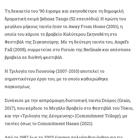
Τη δεκαετία του ’90 έγραψε και σκηνοθέτησε τη δημοφιλή
δραματική σειρά Şehnaz Tango (52 επεισόδια). Η πρώτη του
μεγάλου μήκους ταινία ήταν το Away From Home (2001), η
οποία του χάρισε το βραβείο Καλύτερου Σκηνοθέτη στο
Φεστιβάλ της Σιγκαπούρης. Με τη δεύτερη ταινία του, Angel’s
Fall (2005), συμμετείχε στο Forum της Berlinale και απέσπασε
βραβεία σε διεθνή φεστιβάλ.
Η Τριλογία του Γιουσούφ (2007-2010) αποτελεί το
σημαντικότερο έργο του, με το οποίο καθιερώθηκε
παγκοσμίως.
Συνέχισε με την ασπρόμαυρη δυστοπική ταινία Σπόρος (Grain,
2017), που κέρδισε το Μεγάλο Βραβείο στο Φεστιβάλ του Τόκιο,
και την «Τριλογία της Δέσμευσης» (Commitment Trilogy), με
ταινίες όπως το Commitment Hasan (2021).
Από το 1987 έως το 2003 έγραψε πολυάριθμα άρθρα για τις