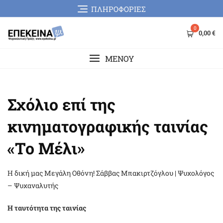
Skip
ΠΛΗΡΟΦΟΡΙΕΣ
to
content
0
0,00 €
MENOY
Σχόλιο επί της
κινηματογραφικής ταινίας
«Το Μέλι»
Η δική μας Μεγάλη Οθόνη! Σάββας Μπακιρτζόγλου | Ψυχολόγος
– Ψυχαναλυτής
Η ταυτότητα της ταινίας