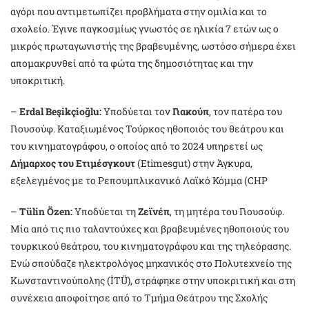
αγόρι που αντιμετωπίζει προβλήματα στην ομιλία και το
σχολείο. Έγινε παγκοσμίως γνωστός σε ηλικία 7 ετών ως ο
μικρός πρωταγωνιστής της βραβευμένης, ωστόσο σήμερα έχει
απομακρυνθεί από τα φώτα της δημοσιότητας και την
υποκριτική.
–
Erdal Beşikçioğlu:
Υποδύεται τον
Γιακούπ
, τον πατέρα του
Γιουσούφ. Καταξιωμένος Τούρκος ηθοποιός του θεάτρου και
του κινηματογράφου, ο οποίος από το 2024 υπηρετεί ως
Δήμαρχος του Ετιμέσγκουτ
(Etimesgut) στην Άγκυρα,
εξελεγμένος με το Ρεπουμπλικανικό Λαϊκό Κόμμα (CHP
–
Tülin Özen:
Υποδύεται τη
Ζεϊνέπ
, τη μητέρα του Γιουσούφ.
Μία από τις πιο ταλαντούχες και βραβευμένες ηθοποιούς του
τουρκικού θεάτρου, του κινηματογράφου και της τηλεόρασης.
Ενώ σπούδαζε ηλεκτρολόγος μηχανικός στο Πολυτεχνείο της
Κωνσταντινούπολης (İTÜ), στράφηκε στην υποκριτική και στη
συνέχεια αποφοίτησε από το Τμήμα Θεάτρου της Σχολής