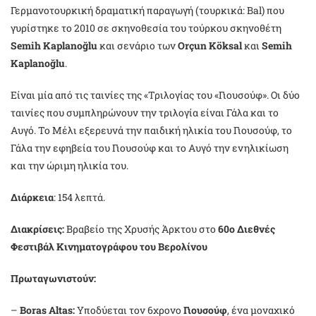
Γερμανοτουρκική δραματική παραγωγή (τουρκικά: Bal) που
γυρίστηκε το 2010 σε σκηνοθεσία του τούρκου σκηνοθέτη
Semih Kaplanoğlu
και σενάριο των
Orçun Köksal
και
Semih
Kaplanoğlu
.
Είναι μία από τις ταινίες της «Τριλογίας του «Γιουσούφ». Οι δύο
ταινίες που συμπληρώνουν την τριλογία είναι Γάλα και το
Αυγό. Το Μέλι εξερευνά την παιδική ηλικία του Γιουσούφ, το
Γάλα την εφηβεία του Γιουσούφ και το Αυγό την ενηλικίωση
και την ώριμη ηλικία του.
Διάρκεια
: 154 λεπτά.
Διακρίσεις:
Βραβείο της Χρυσής Άρκτου στο
60ο Διεθνές
Φεστιβάλ Κινηματογράφου του Βερολίνου
Πρωταγωνιστούν:
–
Boras Altas:
Υποδύεται τον 6χρονο
Γιουσούφ
, ένα μοναχικό