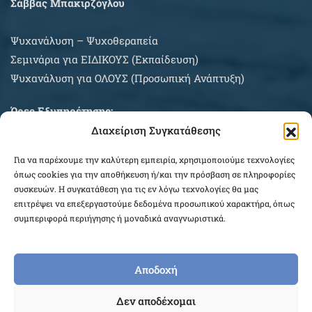
Σάββας Μπακιρζόγλου
Ψυχανάλυση – Ψυχοθεραπεία
Σεμινάρια για EIΔΙΚΟΥΣ (Εκπαίδευση)
Ψυχανάλυση για ΟΛΟΥΣ (Προσωπική Ανάπτυξη)
Ώρες Εξυπηρέτησης:
Διαχείριση Συγκατάθεσης
Δευτέρα – Σάββατο κατόπιν συνεννοήσεως
Για να παρέχουμε την καλύτερη εμπειρία, χρησιμοποιούμε τεχνολογίες
ΠΛΗΡΟΦΟΡΙΕΣ ΑΓΟΡΩΝ
όπως cookies για την αποθήκευση ή/και την πρόσβαση σε πληροφορίες
συσκευών. Η συγκατάθεση για τις εν λόγω τεχνολογίες θα μας
επιτρέψει να επεξεργαστούμε δεδομένα προσωπικού χαρακτήρα, όπως
συμπεριφορά περιήγησης ή μοναδικά αναγνωριστικά.
Αποδοχή
COPYRIGHT © 2026 EPEKEINA.GR. DESIGNED BY
Δεν αποδέχομαι
WEB_FOR_ALL