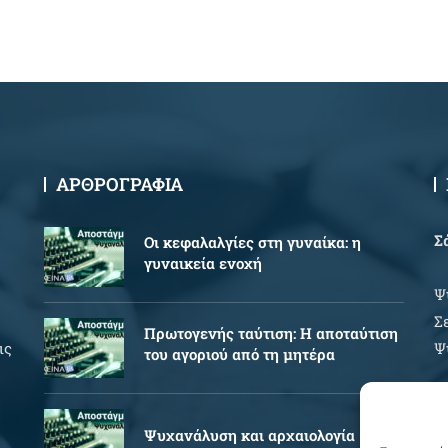
ΑΡΘΡΟΓΡΑΦΙΑ
Σ
Oι κεφαλαλγίες στη γυναίκα: η
γυναικεία ενοχή
Ψ
Σ
Πρωτογενής ταύτιση: Η αποταύτιση
ις
Ψ
του αγοριού από τη μητέρα
Ώ
Ψυχανάλυση και αρχαιολογία
Δ