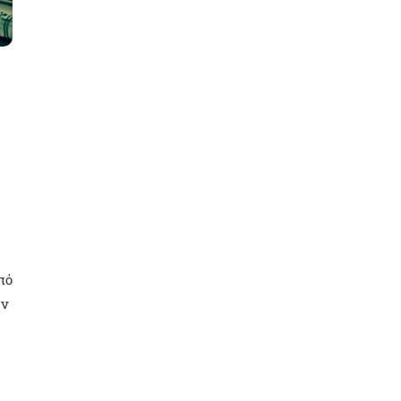
πό
ην