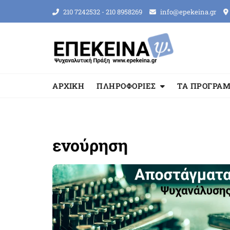
Skip
210 7242532 - 210 8958269
info@epekeina.gr
to
content
ΑΡΧΙΚΗ
ΠΛΗΡΟΦΟΡΙΕΣ
ΤΑ ΠΡΟΓΡΑ
ενούρηση