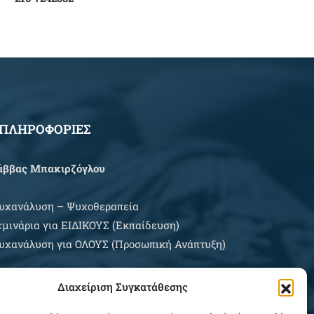
ΠΛΗΡΟΦΟΡΙΕΣ
άββας Μπακιρζόγλου
υχανάλυση – Ψυχοθεραπεία
εμινάρια για EIΔΙΚΟΥΣ (Εκπαίδευση)
υχανάλυση για ΟΛΟΥΣ (Προσωπική Ανάπτυξη)
ρες Εξυπηρέτησης:
Διαχείριση Συγκατάθεσης
ευτέρα – Σάββατο κατόπιν συνεννοήσεως