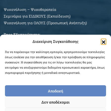
Ψυχανάλυση – Ψυχοθεραπεία
Σεμινάρια για EIΔΙΚΟΥΣ (Εκπαίδευση)
Ψυχανάλυση για ΟΛΟΥΣ (Προσωπική Ανάπτυξη)
Ώρες Εξυπηρέτησης:
Διαχείριση Συγκατάθεσης
Δευτέρα – Σάββατο κατόπιν συνεννοήσεως
Για να παρέχουμε την καλύτερη εμπειρία, χρησιμοποιούμε τεχνολογίες
ΠΛΗΡΟΦΟΡΙΕΣ ΑΓΟΡΩΝ
όπως cookies για την αποθήκευση ή/και την πρόσβαση σε πληροφορίες
συσκευών. Η συγκατάθεση για τις εν λόγω τεχνολογίες θα μας
επιτρέψει να επεξεργαστούμε δεδομένα προσωπικού χαρακτήρα, όπως
συμπεριφορά περιήγησης ή μοναδικά αναγνωριστικά.
Αποδοχή
COPYRIGHT © 2026 EPEKEINA.GR. DESIGNED BY
Δεν αποδέχομαι
WEB_FOR_ALL