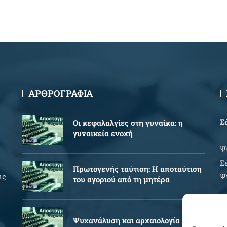
ΑΡΘΡΟΓΡΑΦΙΑ
Σ
Oι κεφαλαλγίες στη γυναίκα: η
γυναικεία ενοχή
Ψ
Σ
Πρωτογενής ταύτιση: Η αποταύτιση
ις
Ψ
του αγοριού από τη μητέρα
Ώ
Ψυχανάλυση και αρχαιολογία
Δ