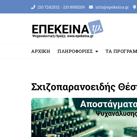
Skip
210 7242532 - 210 8958269
info@epekeina.gr
to
content
ΑΡΧΙΚΗ
ΠΛΗΡΟΦΟΡΙΕΣ
ΤΑ ΠΡΟΓΡΑ
Σχιζοπαρανοειδής Θέσ