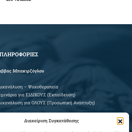
ΠΛΗΡΟΦΟΡΙΕΣ
άββας Μπακιρζόγλου
υχανάλυση – Ψυχοθεραπεία
εμινάρια για EIΔΙΚΟΥΣ (Εκπαίδευση)
υχανάλυση για ΟΛΟΥΣ (Προσωπική Ανάπτυξη)
ρες Εξυπηρέτησης:
Διαχείριση Συγκατάθεσης
ευτέρα – Σάββατο κατόπιν συνεννοήσεως