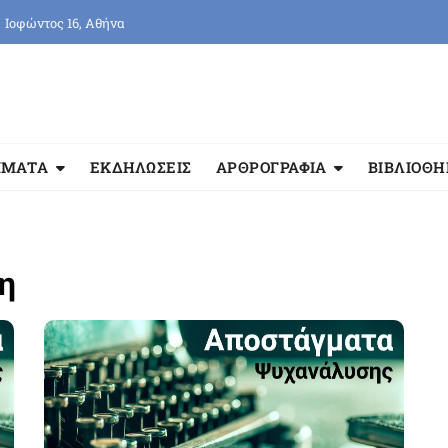
Ιοφώντος 16, Αθήνα
ΜΜΑΤΑ
ΕΚΔΗΛΩΣΕΙΣ
ΑΡΘΡΟΓΡΑΦΙΑ
ΒΙΒΛΙΟΘ
η