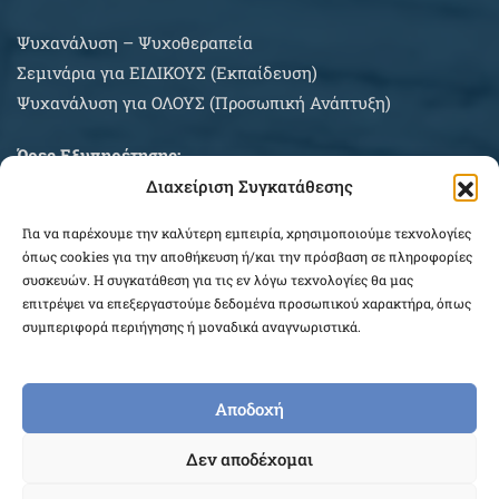
Ψυχανάλυση – Ψυχοθεραπεία
Σεμινάρια για EIΔΙΚΟΥΣ (Εκπαίδευση)
Ψυχανάλυση για ΟΛΟΥΣ (Προσωπική Ανάπτυξη)
Ώρες Εξυπηρέτησης:
Διαχείριση Συγκατάθεσης
Δευτέρα – Σάββατο κατόπιν συνεννοήσεως
Για να παρέχουμε την καλύτερη εμπειρία, χρησιμοποιούμε τεχνολογίες
ΠΛΗΡΟΦΟΡΙΕΣ ΑΓΟΡΩΝ
όπως cookies για την αποθήκευση ή/και την πρόσβαση σε πληροφορίες
συσκευών. Η συγκατάθεση για τις εν λόγω τεχνολογίες θα μας
επιτρέψει να επεξεργαστούμε δεδομένα προσωπικού χαρακτήρα, όπως
συμπεριφορά περιήγησης ή μοναδικά αναγνωριστικά.
Αποδοχή
COPYRIGHT © 2026 EPEKEINA.GR. DESIGNED BY
Δεν αποδέχομαι
WEB_FOR_ALL