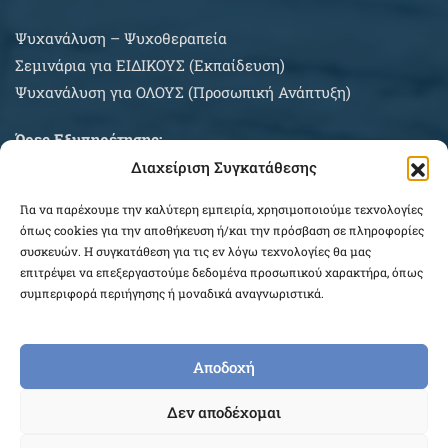
Ψυχανάλυση – Ψυχοθεραπεία
Σεμινάρια για EIΔΙΚΟΥΣ (Εκπαίδευση)
Ψυχανάλυση για ΟΛΟΥΣ (Προσωπική Ανάπτυξη)
Ώρες Εξυπηρέτησης:
Διαχείριση Συγκατάθεσης
Δευτέρα – Σάββατο κατόπιν συνεννοήσεως
Για να παρέχουμε την καλύτερη εμπειρία, χρησιμοποιούμε τεχνολογίες
ΠΛΗΡΟΦΟΡΙΕΣ ΑΓΟΡΩΝ
όπως cookies για την αποθήκευση ή/και την πρόσβαση σε πληροφορίες
συσκευών. Η συγκατάθεση για τις εν λόγω τεχνολογίες θα μας
επιτρέψει να επεξεργαστούμε δεδομένα προσωπικού χαρακτήρα, όπως
συμπεριφορά περιήγησης ή μοναδικά αναγνωριστικά.
Αποδοχή
COPYRIGHT © 2026 EPEKEINA.GR. DESIGNED BY
Δεν αποδέχομαι
WEB_FOR_ALL