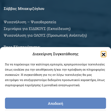
Σάββας Μπακιρζόγλου
Ψυχανάλυση – Ψυχοθεραπεία
Σεμινάρια για EIΔΙΚΟΥΣ (Εκπαίδευση)
Ψυχανάλυση για ΟΛΟΥΣ (Προσωπική Ανάπτυξη)
Ώρες Εξυπηρέτησης:
Διαχείριση Συγκατάθεσης
Δευτέρα – Σάββατο κατόπιν συνεννοήσεως
Για να παρέχουμε την καλύτερη εμπειρία, χρησιμοποιούμε τεχνολογίες
ΠΛΗΡΟΦΟΡΙΕΣ ΑΓΟΡΩΝ
όπως cookies για την αποθήκευση ή/και την πρόσβαση σε πληροφορίες
συσκευών. Η συγκατάθεση για τις εν λόγω τεχνολογίες θα μας
επιτρέψει να επεξεργαστούμε δεδομένα προσωπικού χαρακτήρα, όπως
συμπεριφορά περιήγησης ή μοναδικά αναγνωριστικά.
Αποδοχή
COPYRIGHT © 2026 EPEKEINA.GR. DESIGNED BY