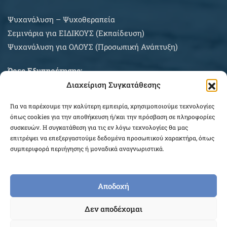
Ψυχανάλυση – Ψυχοθεραπεία
Σεμινάρια για EIΔΙΚΟΥΣ (Εκπαίδευση)
Ψυχανάλυση για ΟΛΟΥΣ (Προσωπική Ανάπτυξη)
Ώρες Εξυπηρέτησης:
Διαχείριση Συγκατάθεσης
Δευτέρα – Σάββατο κατόπιν συνεννοήσεως
Για να παρέχουμε την καλύτερη εμπειρία, χρησιμοποιούμε τεχνολογίες
ΠΛΗΡΟΦΟΡΙΕΣ ΑΓΟΡΩΝ
όπως cookies για την αποθήκευση ή/και την πρόσβαση σε πληροφορίες
συσκευών. Η συγκατάθεση για τις εν λόγω τεχνολογίες θα μας
επιτρέψει να επεξεργαστούμε δεδομένα προσωπικού χαρακτήρα, όπως
συμπεριφορά περιήγησης ή μοναδικά αναγνωριστικά.
Αποδοχή
COPYRIGHT © 2026 EPEKEINA.GR. DESIGNED BY
Δεν αποδέχομαι
WEB_FOR_ALL