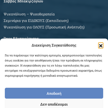
Σάββας Μπακιρζόγλου
Ψυχανάλυση – Ψυχοθεραπεία
Σεμινάρια για EIΔΙΚΟΥΣ (Εκπαίδευση)
Ψυχανάλυση για ΟΛΟΥΣ (Προσωπική Ανάπτυξη)
Ώρες Εξυπηρέτησης:
Διαχείριση Συγκατάθεσης
Δευτέρα – Σάββατο κατόπιν συνεννοήσεως
Για να παρέχουμε την καλύτερη εμπειρία, χρησιμοποιούμε τεχνολογίες
ΠΛΗΡΟΦΟΡΙΕΣ ΑΓΟΡΩΝ
όπως cookies για την αποθήκευση ή/και την πρόσβαση σε πληροφορίες
συσκευών. Η συγκατάθεση για τις εν λόγω τεχνολογίες θα μας
επιτρέψει να επεξεργαστούμε δεδομένα προσωπικού χαρακτήρα, όπως
συμπεριφορά περιήγησης ή μοναδικά αναγνωριστικά.
Αποδοχή
COPYRIGHT © 2026 EPEKEINA.GR. DESIGNED BY
Δεν αποδέχομαι
WEB_FOR_ALL