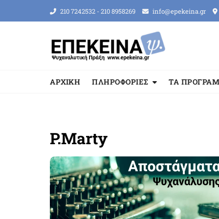
Skip
210 7242532 - 210 8958269
info@epekeina.gr
to
content
ΑΡΧΙΚΗ
ΠΛΗΡΟΦΟΡΙΕΣ
ΤΑ ΠΡΟΓΡΑ
P.Marty