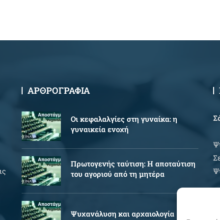
ΑΡΘΡΟΓΡΑΦΙΑ
Σ
Oι κεφαλαλγίες στη γυναίκα: η
γυναικεία ενοχή
Ψ
Σ
Πρωτογενής ταύτιση: Η αποταύτιση
ις
Ψ
του αγοριού από τη μητέρα
Ώ
Ψυχανάλυση και αρχαιολογία
Δ