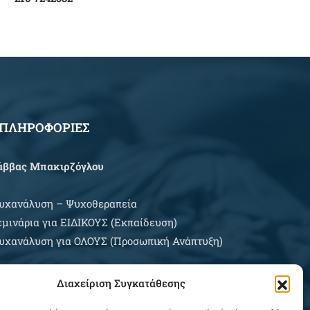
ΠΛΗΡΟΦΟΡΙΕΣ
άββας Μπακιρζόγλου
υχανάλυση – Ψυχοθεραπεία
εμινάρια για EIΔΙΚΟΥΣ (Εκπαίδευση)
υχανάλυση για ΟΛΟΥΣ (Προσωπική Ανάπτυξη)
ρες Εξυπηρέτησης:
Διαχείριση Συγκατάθεσης
ευτέρα – Σάββατο κατόπιν συνεννοήσεως