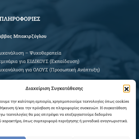
ΠΛΗΡΟΦΟΡΙΕΣ
άββας Μπακιρζόγλου
υχανάλυση – Ψυχοθεραπεία
εμινάρια για EIΔΙΚΟΥΣ (Εκπαίδευση)
υχανάλυση για ΟΛΟΥΣ (Προσωπική Ανάπτυξη)
ρες Εξυπηρέτησης:
Διαχείριση Συγκατάθεσης
ευτέρα – Σάββατο κατόπιν συνεννοήσεως
χουμε την καλύτερη εμπειρία, χρησιμοποιούμε τεχνολογίες όπως cookies
οθήκευση ή/και την πρόσβαση σε πληροφορίες συσκευών. Η συγκατάθεση
ΛΗΡΟΦΟΡΙΕΣ ΑΓΟΡΩΝ
λόγω τεχνολογίες θα μας επιτρέψει να επεξεργαστούμε δεδομένα
 χαρακτήρα, όπως συμπεριφορά περιήγησης ή μοναδικά αναγνωριστικά.