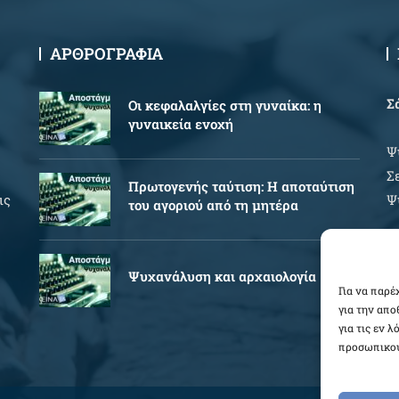
ΑΡΘΡΟΓΡΑΦΙΑ
Σ
Oι κεφαλαλγίες στη γυναίκα: η
γυναικεία ενοχή
Ψ
Σ
Πρωτογενής ταύτιση: Η αποταύτιση
ις
Ψ
του αγοριού από τη μητέρα
Ώ
Ψυχανάλυση και αρχαιολογία
Δ
Για να παρέ
για την απ
Π
για τις εν 
προσωπικού