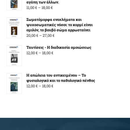
αγάπη των άλλων.
Price
11,00
€
–
18,00
€
range:
11,00 €
Σωματόμορφα ενοχλήματα και
ψυχοσωματικές νόσοι: το κορμί είναι
through
ομιλόν, το βουβό σώμα αρρωσταίνει
18,00 €
Price
20,00
€
–
27,00
€
range:
20,00 €
Ταυτίσεις - Η διαδικασία ομοιώσεως
Price
through
12,00
€
–
18,00
€
range:
27,00 €
12,00 €
through
Η απώλεια του αντικειμένου – Το
18,00 €
φυσιολογικό και το παθολογικό πένθος
Price
12,00
€
–
18,00
€
range:
12,00 €
through
18,00 €