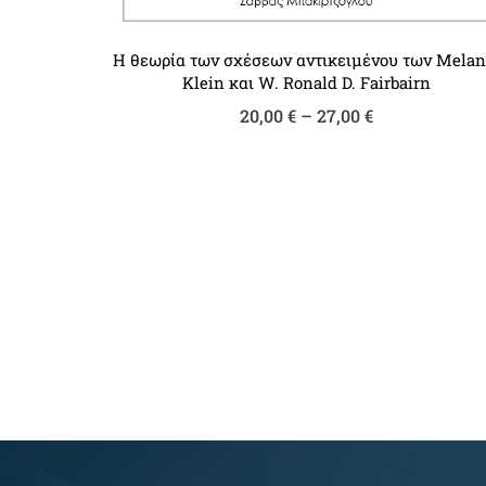
Η θεωρία των σχέσεων αντικειμένου των Melan
Klein και W. Ronald D. Fairbairn
Price
20,00
€
–
27,00
€
range:
20,00 €
through
27,00 €