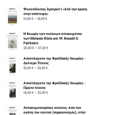
Ψυχανάλυσης Άροτρον Ι «Από την άροση
στην επίστεψη»
Price
13,00
€
–
19,00
€
range:
13,00 €
Η θεωρία των σχέσεων αντικειμένου
through
των Melanie Klein και W. Ronald D.
19,00 €
Fairbairn
Price
20,00
€
–
27,00
€
range:
20,00 €
Αποστάγματα της Φροϋδικής Θεωρίας -
Δεύτερο Τεύχος
through
Price
15,00
€
–
23,00
€
27,00 €
range:
15,00 €
Αποστάγματα της Φροϋδικής Θεωρίας -
through
Πρώτο τεύχος
23,00 €
Price
14,00
€
–
22,00
€
range:
14,00 €
Αντικειμενοτρόπες σχέσεις: Από την
through
αγάπη του εαυτού (ναρκισσισμός), στην
22,00 €