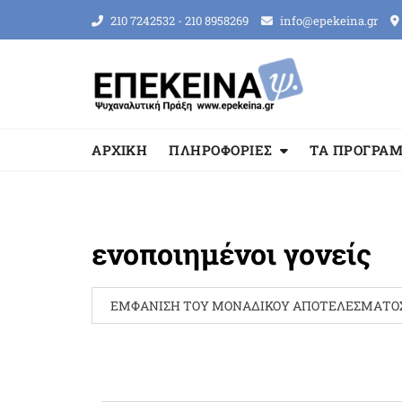
Skip
210 7242532 - 210 8958269
info@epekeina.gr
to
content
ΑΡΧΙΚΗ
ΠΛΗΡΟΦΟΡΙΕΣ
ΤΑ ΠΡΟΓΡΑ
ενοποιημένοι γονείς
ΕΜΦΆΝΙΣΗ ΤΟΥ ΜΟΝΑΔΙΚΟΎ ΑΠΟΤΕΛΈΣΜΑΤΟ