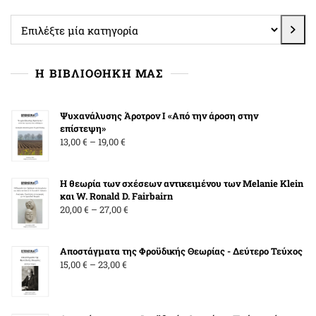
18,00 €
Επιλέξτε
μία
κατηγορία
Η ΒΙΒΛΙΟΘΗΚΗ ΜΑΣ
Ψυχανάλυσης Άροτρον Ι «Από την άροση στην
επίστεψη»
Price
13,00
€
–
19,00
€
range:
13,00 €
Η θεωρία των σχέσεων αντικειμένου των Melanie Klein
through
και W. Ronald D. Fairbairn
19,00 €
Price
20,00
€
–
27,00
€
range:
20,00 €
Αποστάγματα της Φροϋδικής Θεωρίας - Δεύτερο Τεύχος
through
Price
15,00
€
–
23,00
€
27,00 €
range:
15,00 €
through