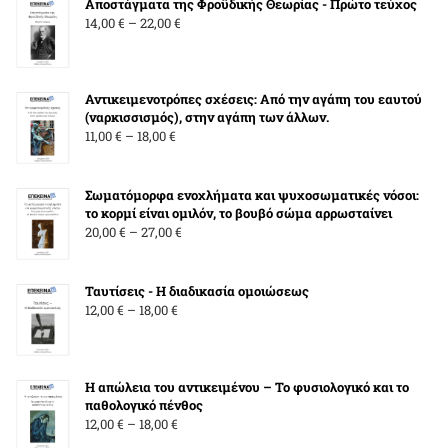
Αποστάγματα της Φροϋδικής Θεωρίας - Πρώτο τεύχος
23,00 €
Price
14,00
€
–
22,00
€
range:
14,00 €
through
Αντικειμενοτρόπες σχέσεις: Από την αγάπη του εαυτού
22,00 €
(ναρκισσισμός), στην αγάπη των άλλων.
Price
11,00
€
–
18,00
€
range:
11,00 €
Σωματόμορφα ενοχλήματα και ψυχοσωματικές νόσοι:
through
το κορμί είναι ομιλόν, το βουβό σώμα αρρωσταίνει
18,00 €
Price
20,00
€
–
27,00
€
range:
20,00 €
Ταυτίσεις - Η διαδικασία ομοιώσεως
through
Price
12,00
€
–
18,00
€
27,00 €
range:
12,00 €
through
Η απώλεια του αντικειμένου – Το φυσιολογικό και το
18,00 €
παθολογικό πένθος
Price
12,00
€
–
18,00
€
range: