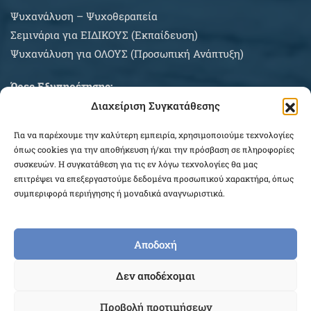
Ψυχανάλυση – Ψυχοθεραπεία
Σεμινάρια για EIΔΙΚΟΥΣ (Εκπαίδευση)
Ψυχανάλυση για ΟΛΟΥΣ (Προσωπική Ανάπτυξη)
Ώρες Εξυπηρέτησης:
Διαχείριση Συγκατάθεσης
Δευτέρα – Σάββατο κατόπιν συνεννοήσεως
Για να παρέχουμε την καλύτερη εμπειρία, χρησιμοποιούμε τεχνολογίες
ΠΛΗΡΟΦΟΡΙΕΣ ΑΓΟΡΩΝ
όπως cookies για την αποθήκευση ή/και την πρόσβαση σε πληροφορίες
συσκευών. Η συγκατάθεση για τις εν λόγω τεχνολογίες θα μας
επιτρέψει να επεξεργαστούμε δεδομένα προσωπικού χαρακτήρα, όπως
συμπεριφορά περιήγησης ή μοναδικά αναγνωριστικά.
Αποδοχή
COPYRIGHT © 2026 EPEKEINA.GR. DESIGNED BY
Δεν αποδέχομαι
WEB_FOR_ALL
Προβολή προτιμήσεων