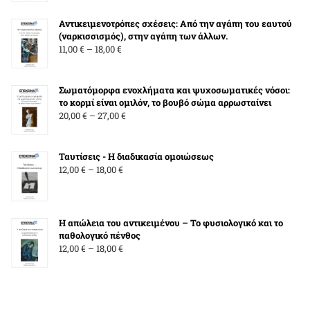
through
Αντικειμενοτρόπες σχέσεις: Από την αγάπη του εαυτού
22,00 €
(ναρκισσισμός), στην αγάπη των άλλων.
Price
11,00
€
–
18,00
€
range:
11,00 €
Σωματόμορφα ενοχλήματα και ψυχοσωματικές νόσοι:
through
το κορμί είναι ομιλόν, το βουβό σώμα αρρωσταίνει
18,00 €
Price
20,00
€
–
27,00
€
range:
20,00 €
Ταυτίσεις - Η διαδικασία ομοιώσεως
through
Price
12,00
€
–
18,00
€
27,00 €
range:
12,00 €
through
Η απώλεια του αντικειμένου – Το φυσιολογικό και το
18,00 €
παθολογικό πένθος
Price
12,00
€
–
18,00
€
range:
12,00 €
through
18,00 €