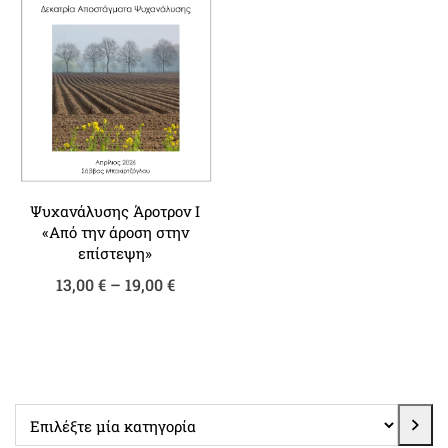
Ψυχανάλυσης Άροτρον Ι
«Από την άροση στην
επίστεψη»
Price
13,00
€
–
19,00
€
range:
13,00 €
through
19,00 €
Επιλέξτε
μία