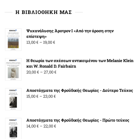
κατηγορία
Η ΒΙΒΛΙΟΘΗΚΗ ΜΑΣ
Ψυχανάλυσης Άροτρον Ι «Από την άροση στην
επίστεψη»
Price
13,00
€
–
19,00
€
range:
13,00 €
Η θεωρία των σχέσεων αντικειμένου των Melanie Klein
through
και W. Ronald D. Fairbairn
19,00 €
Price
20,00
€
–
27,00
€
range:
20,00 €
Αποστάγματα της Φροϋδικής Θεωρίας - Δεύτερο Τεύχος
through
Price
15,00
€
–
23,00
€
27,00 €
range:
15,00 €
through
Αποστάγματα της Φροϋδικής Θεωρίας - Πρώτο τεύχος
23,00 €
Price
14,00
€
–
22,00
€
range:
14,00 €